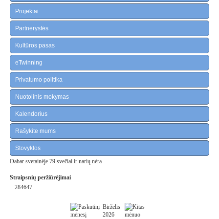
Projektai
Partnerystės
Kultūros pasas
eTwinning
Privatumo politika
Nuotolinis mokymas
Kalendorius
Rašykite mums
Stovyklos
Dabar svetainėje 79 svečiai ir narių nėra
Straipsnių peržiūrėjimai
284647
Birželis
2026