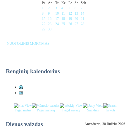
Pi
An
Tr
Ke
Pe
Še
Sek
1
2
3
4
5
6
7
8
9
10
11
12
13
14
15
16
17
18
19
20
21
22
23
24
25
26
27
28
29
30
NUOTOLINIS MOKYMAS
Renginių kalendorius
Pagal metus
Pagal mėnesį
Pagal savaitę
Šiandien
Ieškoti
Dienos vaizdas
Antradienis, 30 Birželis 2026