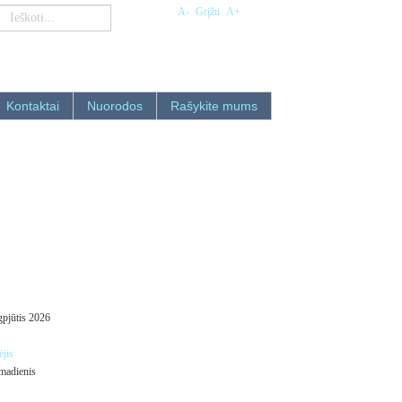
A-
Grįžti
A+
Kontaktai
Nuorodos
Rašykite mums
pjūtis 2026
madienis