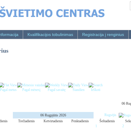
nformacija
Kvalifikacijos tobulinimas
Registracija į renginius
rius
Pagal metus
Pagal mėnesį
Pagal savaitę
Šiandien
Ieškoti
06 Rug
Rugsėjis
06 Rugpjūtis 2026
dienis
Trečiadienis
Ketvirtadienis
Penktadienis
Šeštadienis
Sek
1
2