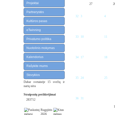
Projektai
27
2
Partnerystės
32
3
4
Kultūros pasas
eTwinning
33
10
11
Privatumo politika
Nuotolinis mokymas
Kalendorius
34
17
18
Rašykite mums
Stovyklos
35
24
25
Dabar svetainėje 15 svečių ir
narių nėra
Straipsnių peržiūrėjimai
36
31
283712
Rugpjūtis
2026