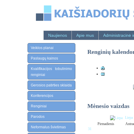
Naujienos
Apie mus
Administracinė i
Veiklos planai
Renginių kalendo
Paslaugų kainos
Kvalifikacijos tobulinimo
renginiai
Gerosios patirties sklaida
Konferencijos
Mėnesio vaizdas
Renginiai
Parodos
Liepa
Pirmadienis
Antra
Neformalus švietimas
31