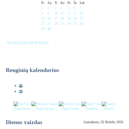
Pi
An
Tr
Ke
Pe
Še
Sek
1
2
3
4
5
6
7
8
9
10
11
12
13
14
15
16
17
18
19
20
21
22
23
24
25
26
27
28
29
30
NUOTOLINIS MOKYMAS
Renginių kalendorius
Pagal metus
Pagal mėnesį
Pagal savaitę
Šiandien
Ieškoti
Dienos vaizdas
Antradienis, 02 Birželis 2026