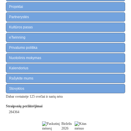
Projektai
Partnerystės
Kultūros pasas
eTwinning
Privatumo politika
Nuotolinis mokymas
Kalendorius
Rašykite mums
Stovyklos
Dabar svetainėje 125 svečiai ir narių nėra
Straipsnių peržiūrėjimai
284364
Birželis
2026