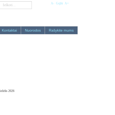
A-
Grįžti
A+
Kontaktai
Nuorodos
Rašykite mums
irželis 2026