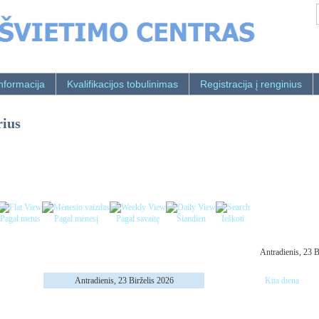
nformacija
Kvalifikacijos tobulinimas
Registracija į renginius
rius
Pagal metus
Pagal mėnesį
Pagal savaitę
Šiandien
Ieškoti
Antradienis, 23 B
Antradienis, 23 Birželis 2026
Kita diena