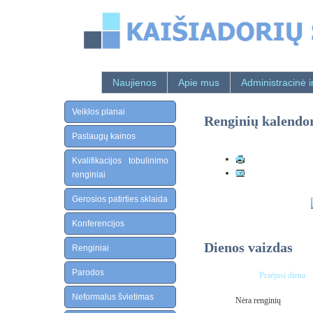
Naujienos
Apie mus
Administracinė i
Veiklos planai
Renginių kalendo
Paslaugų kainos
Kvalifikacijos tobulinimo
renginiai
Gerosios patirties sklaida
Konferencijos
Dienos vaizdas
Renginiai
Parodos
Praėjusi diena
Neformalus švietimas
Nėra renginių