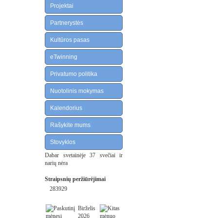
Projektai
Partnerystės
Kultūros pasas
eTwinning
Privatumo politika
Nuotolinis mokymas
Kalendorius
Rašykite mums
Stovyklos
Dabar svetainėje 37 svečiai ir
narių nėra
Straipsnių peržiūrėjimai
283929
Birželis
2026