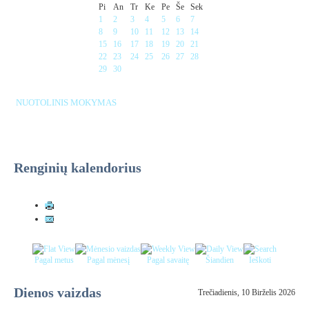
Pi
An
Tr
Ke
Pe
Še
Sek
1
2
3
4
5
6
7
8
9
10
11
12
13
14
15
16
17
18
19
20
21
22
23
24
25
26
27
28
29
30
NUOTOLINIS MOKYMAS
Renginių kalendorius
Pagal metus
Pagal mėnesį
Pagal savaitę
Šiandien
Ieškoti
Dienos vaizdas
Trečiadienis, 10 Birželis 2026