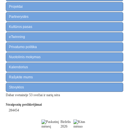
Projektai
Partnerystės
Kultūros pasas
eTwinning
Privatumo politika
Nuotolinis mokymas
Kalendorius
Rašykite mums
Stovyklos
Dabar svetainėje 53 svečiai ir narių nėra
Straipsnių peržiūrėjimai
284454
Birželis
2026