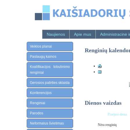
Naujienos
Apie mus
Administracinė i
Veiklos planai
Renginių kalendo
Paslaugų kainos
Kvalifikacijos tobulinimo
renginiai
Gerosios patirties sklaida
Konferencijos
Dienos vaizdas
Renginiai
Parodos
Praėjusi diena
Neformalus švietimas
Nėra renginių