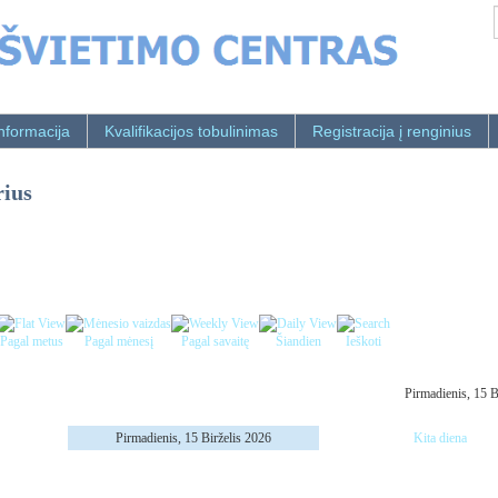
nformacija
Kvalifikacijos tobulinimas
Registracija į renginius
rius
Pagal metus
Pagal mėnesį
Pagal savaitę
Šiandien
Ieškoti
Pirmadienis, 15 B
Pirmadienis, 15 Birželis 2026
Kita diena