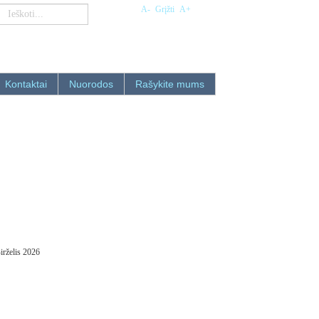
A-
Grįžti
A+
Kontaktai
Nuorodos
Rašykite mums
irželis 2026