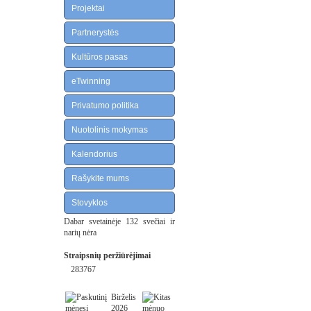
Projektai
Partnerystės
Kultūros pasas
eTwinning
Privatumo politika
Nuotolinis mokymas
Kalendorius
Rašykite mums
Stovyklos
Dabar svetainėje 132 svečiai ir
narių nėra
Straipsnių peržiūrėjimai
283767
Birželis
2026