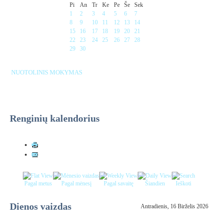
Pi
An
Tr
Ke
Pe
Še
Sek
1
2
3
4
5
6
7
8
9
10
11
12
13
14
15
16
17
18
19
20
21
22
23
24
25
26
27
28
29
30
NUOTOLINIS MOKYMAS
Renginių kalendorius
Pagal metus
Pagal mėnesį
Pagal savaitę
Šiandien
Ieškoti
Dienos vaizdas
Antradienis, 16 Birželis 2026