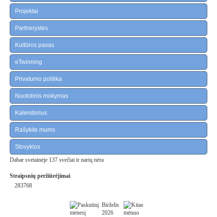
Projektai
Partnerystės
Kultūros pasas
eTwinning
Privatumo politika
Nuotolinis mokymas
Kalendorius
Rašykite mums
Stovyklos
Dabar svetainėje 137 svečiai ir narių nėra
Straipsnių peržiūrėjimai
283768
Birželis
2026