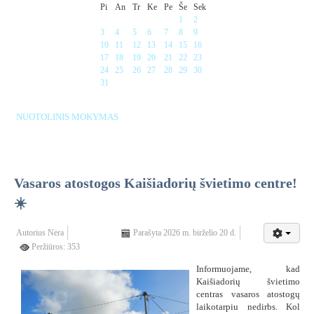
Pi
An
Tr
Ke
Pe
Še
Sek
1
2
3
4
5
6
7
8
9
10
11
12
13
14
15
16
17
18
19
20
21
22
23
24
25
26
27
28
29
30
31
NUOTOLINIS MOKYMAS
Vasaros atostogos Kaišiadorių švietimo centre!
☀️
Autorius
Nėra
Parašyta 2026 m. birželio 20 d.
Peržiūros: 353
Informuojame, kad
Kaišiadorių švietimo
centras vasaros atostogų
laikotarpiu nedirbs. Kol