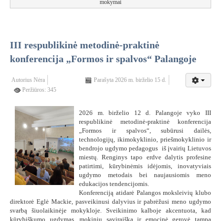
mokymai
III respublikinė metodinė-praktinė
konferencija „Formos ir spalvos“ Palangoje
Autorius
Nėra
Parašyta 2026 m. birželio 15 d.
Peržiūros: 345
2026 m. birželio 12 d. Palangoje vyko III
respublikinė metodinė-praktinė konferencija
„Formos ir spalvos“, subūrusi dailės,
technologijų, ikimokyklinio, priešmokyklinio ir
bendrojo ugdymo pedagogus iš įvairių Lietuvos
miestų. Renginys tapo erdve dalytis profesine
patirtimi, kūrybinėmis idėjomis, inovatyviais
ugdymo metodais bei naujausiomis meno
edukacijos tendencijomis.
Konferenciją atidarė Palangos moksleivių klubo
direktorė Eglė Mackie, pasveikinusi dalyvius ir pabrėžusi meno ugdymo
svarbą šiuolaikinėje mokykloje. Sveikinimo kalboje akcentuota, kad
kūrybiškumo ugdymas, mokinių saviraiška ir emocinė gerovė tampa