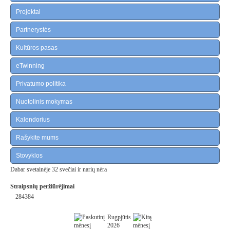
Projektai
Partnerystės
Kultūros pasas
eTwinning
Privatumo politika
Nuotolinis mokymas
Kalendorius
Rašykite mums
Stovyklos
Dabar svetainėje 32 svečiai ir narių nėra
Straipsnių peržiūrėjimai
284384
Rugpjūtis
2026