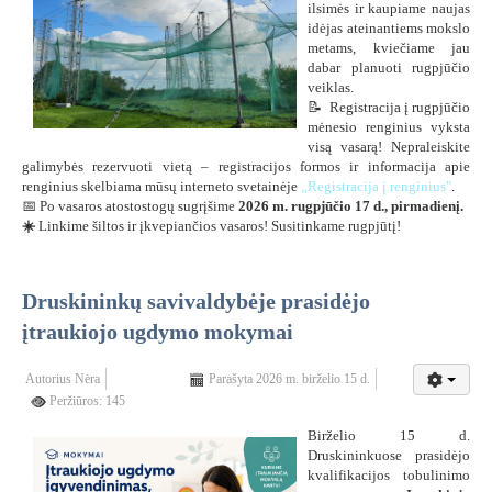
ilsimės ir kaupiame naujas
idėjas ateinantiems mokslo
metams, kviečiame jau
dabar planuoti rugpjūčio
veiklas.
📝 Registracija į rugpjūčio
mėnesio renginius vyksta
visą vasarą! Nepraleiskite
galimybės rezervuoti vietą – registracijos formos ir informacija apie
renginius skelbiama mūsų interneto svetainėje
„Registracija į renginius"
.
📅 Po vasaros atostostogų sugrįšime
2026 m. rugpjūčio 17 d., pirmadienį.
☀️
Linkime šiltos ir įkvepiančios vasaros! Susitinkame rugpjūtį!
Druskininkų savivaldybėje prasidėjo
įtraukiojo ugdymo mokymai
Autorius
Nėra
Parašyta 2026 m. birželio 15 d.
Peržiūros: 145
Birželio 15 d.
Druskininkuose prasidėjo
kvalifikacijos tobulinimo