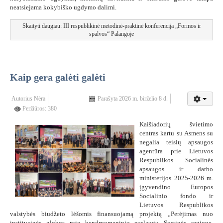
neatsiejama kokybiško ugdymo dalimi.
Skaityti daugiau: III respublikinė metodinė-praktinė konferencija „Formos ir
spalvos“ Palangoje
Kaip gera galėti galėti
Autorius
Nėra
Parašyta 2026 m. birželio 8 d.
Peržiūros: 380
Kaišiadorių švietimo
centras kartu su Asmens su
negalia teisių apsaugos
agentūra prie Lietuvos
Respublikos Socialinės
apsaugos ir darbo
ministerijos 2025-2026 m.
įgyvendino Europos
Socialinio fondo ir
Lietuvos Respublikos
valstybės biudžeto lėšomis finansuojamą projektą „Perėjimas nuo
institucinės globos prie bendruomeninių paslaugų Sostinės regione,