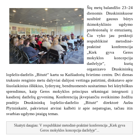
Šių metų balandžio 23–24
dienomis Druskininkuose
susibūrė gausus būrys
ikimokyklinio ugdymo
profesionalų ir entuziastų.
Čia vyko jau penktoji
respublikinė metodinė-
praktinė konferencija
„Kiek gyva Geros
mokyklos koncepcija
darželyje“, kurią
organizavo Druskininkų
lopšelis-darželis „Bitutė“ kartu su Kaišiadorių švietimo centru.
Dvi dienas
trukusio renginio metu dalyviai dalijosi vertinga patirtimi, diskutavo apie
šiuolaikinius iššūkius, lyderystę, bendruomenės susitarimus bei kūrybiškus
sprendimus, kaip Geros mokyklos principus sėkmingai integruoti į
kasdienį darželių gyvenimą.
Konferenciją įkvepiančiu sveikinimo žodžiu
pradėjo Druskininkų lopšelio-darželio „Bitutė“ direktorė Aušra
Plytninkaitė, pakvietusi atvirai kalbėti ir apie nepatogias, tačiau itin
svarbias ugdymo įstaigų temas.
Skaityti daugiau: V respublikinė metodinė-praktinė konferencija „Kiek gyva
Geros mokyklos koncepcija darželyje“...