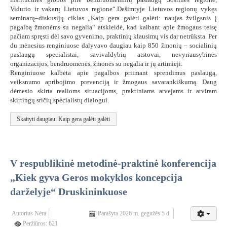
Vidurio ir vakarų Lietuvos regione“.Dešimtyje Lietuvos regionų vykęs
seminarų–diskusijų ciklas „Kaip gera galėti galėti: naujas žvilgsnis į
pagalbą žmonėms su negalia“ atskleidė, kad kalbant apie žmogaus teisę
pačiam spręsti dėl savo gyvenimo, praktinių klausimų vis dar netrūksta. Per
du mėnesius renginiuose dalyvavo daugiau kaip 850 žmonių – socialinių
paslaugų specialistai, savivaldybių atstovai, nevyriausybinės
organizacijos, bendruomenės, žmonės su negalia ir jų artimieji.
Renginiuose kalbėta apie pagalbos priimant sprendimus paslaugą,
veiksnumo apribojimo prevenciją ir žmogaus savarankiškumą. Daug
dėmesio skirta realioms situacijoms, praktiniams atvejams ir atviram
skirtingų sričių specialistų dialogui.
Skaityti daugiau: Kaip gera galėti galėti
V respublikinė metodinė-praktinė konferencija
„Kiek gyva Geros mokyklos koncepcija
darželyje“ Druskininkuose
Autorius
Nėra
Parašyta 2026 m. gegužės 5 d.
Peržiūros: 621