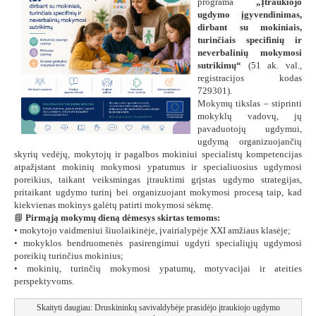
programa
„Įtraukiojo
ugdymo įgyvendinimas,
dirbant su mokiniais,
turinčiais specifinių ir
neverbalinių mokymosi
sutrikimų“
(51 ak. val.,
registracijos kodas
729301).
Mokymų tikslas – stiprinti
mokyklų vadovų, jų
pavaduotojų ugdymui,
ugdymą organizuojančių
skyrių vedėjų, mokytojų ir pagalbos mokiniui specialistų kompetencijas
atpažįstant mokinių mokymosi ypatumus ir specialiuosius ugdymosi
poreikius, taikant veiksmingas įtrauktimi grįstas ugdymo strategijas,
pritaikant ugdymo turinį bei organizuojant mokymosi procesą taip, kad
kiekvienas mokinys galėtų patirti mokymosi sėkmę.
📘
Pirmąją mokymų dieną dėmesys skirtas temoms:
• mokytojo vaidmeniui šiuolaikinėje, įvairialypėje XXI amžiaus klasėje;
• mokyklos bendruomenės pasirengimui ugdyti specialiųjų ugdymosi
poreikių turinčius mokinius;
• mokinių, turinčių mokymosi ypatumų, motyvacijai ir ateities
perspektyvoms.
Skaityti daugiau: Druskininkų savivaldybėje prasidėjo įtraukiojo ugdymo