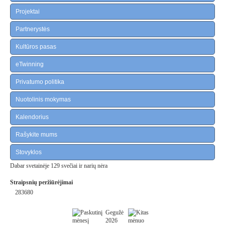
Projektai
Partnerystės
Kultūros pasas
eTwinning
Privatumo politika
Nuotolinis mokymas
Kalendorius
Rašykite mums
Stovyklos
Dabar svetainėje 129 svečiai ir narių nėra
Straipsnių peržiūrėjimai
283680
Gegužė
2026