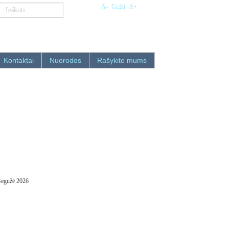
A-
Grįžti
A+
Kontaktai
Nuorodos
Rašykite mums
Gegužė 2026