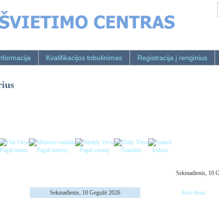
nformacija
Kvalifikacijos tobulinimas
Registracija į renginius
rius
Pagal metus
Pagal mėnesį
Pagal savaitę
Šiandien
Ieškoti
Sekmadienis, 10 
Sekmadienis, 10 Gegužė 2026
Kita diena