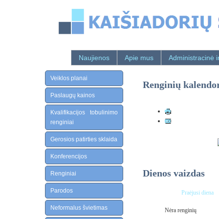
Naujienos
Apie mus
Administracinė i
Veiklos planai
Renginių kalendo
Paslaugų kainos
Kvalifikacijos tobulinimo
renginiai
Gerosios patirties sklaida
Konferencijos
Dienos vaizdas
Renginiai
Parodos
Praėjusi diena
Neformalus švietimas
Nėra renginių