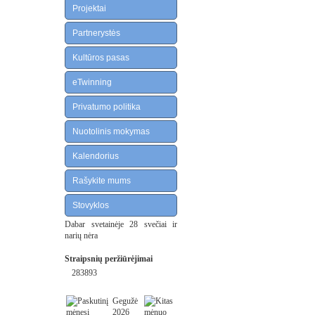
Projektai
Partnerystės
Kultūros pasas
eTwinning
Privatumo politika
Nuotolinis mokymas
Kalendorius
Rašykite mums
Stovyklos
Dabar svetainėje 28 svečiai ir
narių nėra
Straipsnių peržiūrėjimai
283893
Gegužė
2026