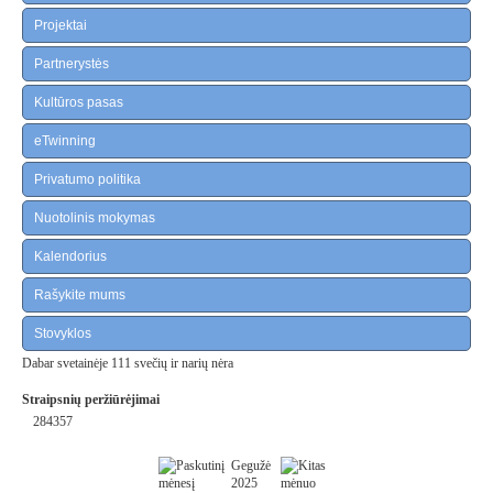
Projektai
Partnerystės
Kultūros pasas
eTwinning
Privatumo politika
Nuotolinis mokymas
Kalendorius
Rašykite mums
Stovyklos
Dabar svetainėje 111 svečių ir narių nėra
Straipsnių peržiūrėjimai
284357
Gegužė
2025