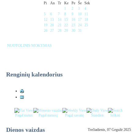
Pi
An
Tr
Ke
Pe
Še
Sek
1
2
3
4
5
6
7
8
9
10
11
12
13
14
15
16
17
18
19
20
21
22
23
24
25
26
27
28
29
30
31
NUOTOLINIS MOKYMAS
Renginių kalendorius
Pagal metus
Pagal mėnesį
Pagal savaitę
Šiandien
Ieškoti
Dienos vaizdas
Trečiadienis, 07 Gegužė 2025